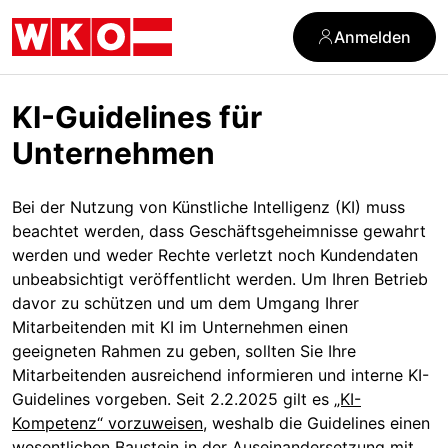
Zum
Zur
Zum
Inhalt
Hauptnavigation
Footer
Anmelden
springen
springen
springen
KI-Guidelines für
Unternehmen
KI-
Bei der Nutzung von Künstliche Intelligenz (KI) muss
Guidelines
beachtet werden, dass Geschäftsgeheimnisse gewahrt
für
werden und weder Rechte verletzt noch Kundendaten
Unternehmen
unbeabsichtigt veröffentlicht werden. Um Ihren Betrieb
—
davor zu schützen und um dem Umgang Ihrer
Schritt
Mitarbeitenden mit KI im Unternehmen einen
1
geeigneten Rahmen zu geben, sollten Sie Ihre
von
Mitarbeitenden ausreichend informieren und interne KI-
1
Guidelines vorgeben. Seit 2.2.2025 gilt es
„KI-
Kompetenz“ vorzuweisen
, weshalb die Guidelines einen
wesentlichen Baustein in der Auseinandersetzung mit